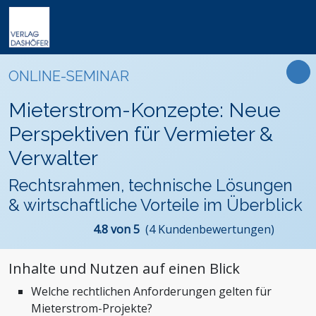
Online-Weiterbildung
Online-Seminare
Seminare
Fachbücher
Arbeitsrecht
Newsletter
ONLINE-SEMINAR
Online-Lehrgänge
Lehrgänge
Handbücher
Assistenz und Sekretariat
Podcasts
Präsenz-Weiterbildung
Mieterstrom-Konzepte: Neue
VideoCampus
Tagungen
Software
Bauwesen und Architektur
FAQ
Produkte
Perspektiven für Vermieter &
Inhouse
Wissensdatenbanken
Betriebsrat und Arbeitnehmervertretung
Der Verlag
Verwalter
Themen
Formulare
Einkauf
Das Team
Rechtsrahmen, technische Lösungen
Digitalisierung
Kontaktformular
Dashöfer
& wirtschaftliche Vorteile im Überblick
Immobilien und Grundbesitz
Unsere Profis
Management und Unternehmensführung
Presse
4.8 von 5
(4 Kundenbewertungen)
Nachhaltigkeit
Karriere
Inhalte und Nutzen auf einen Blick
Personalmanagement und Entgeltabrechnung
Welche rechtlichen Anforderungen gelten für
Steuern, Finanzen und Controlling
Mieterstrom-Projekte?
Stiftungen und Non-Profit Organisationen