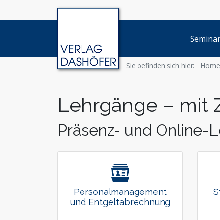
Semina
Sie befinden sich hier:
Home
Lehrgänge – mit Ze
Präsenz- und Online-L
Personalmanagement
S
und Entgeltabrechnung
Ob Entgeltabrechnung, Datenschutz oder
Konti
Personalcontrolling: Ihre Aufgaben
im St