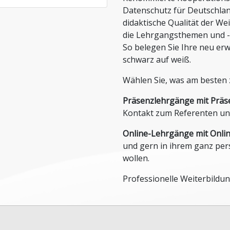
Steuern, Finanzen und Controlling
. Zertifizieren Sie jetzt Ihre
Datenschutz für Deutschlan
nisse und nutzen Sie unsere
Stiftungen und Non-Profit Organisationen
didaktische Qualität der We
änge!
die Lehrgangsthemen und -i
Zoll und Außenhandel
So belegen Sie Ihre neu er
schwarz auf weiß.
Wählen Sie, was am besten 
Präsenzlehrgänge mit Prä
Kontakt zum Referenten und
Online-Lehrgänge mit Onli
und gern in ihrem ganz pe
wollen.
Professionelle Weiterbildun