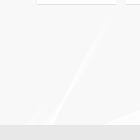
erfordern tiefgreifendes Wissen. Unsere
Erfolg
Lehrgänge vermitteln Ihnen genau diese
Kennt
Kenntnisse!
Lehrg