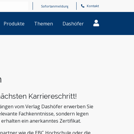
Kontakt
Produkte
Themen
Dashöfer
n
ächsten Karriereschritt!
rgängen vom Verlag Dashöfer erwerben Sie
relevante Fachkenntnisse, sondern legen
erhalten ein anerkanntes Zertifikat.
artner wie die EBC Hochschule oder die