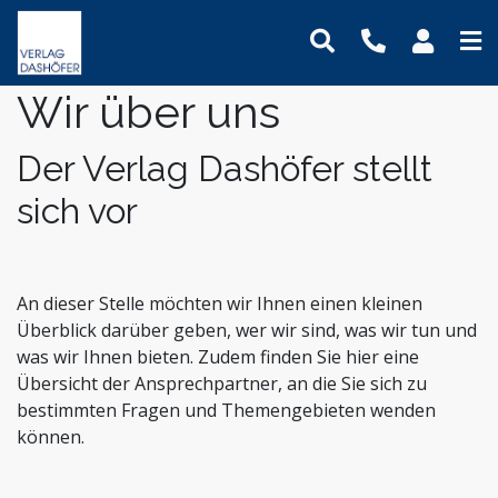
Wir über uns
Online-Weiterbildung
Online-Seminare
Seminare
Fachbücher
Assistenz und Sekretariat
Newsletter
Mein Benutzerkonto
Präsenz-Weiterbildung
Online-Lehrgänge
Lehrgänge
Handbücher
Bauwesen und Architektur
Podcasts
Logout
Der Verlag Dashöfer stellt
VideoCampus
Tagungen
Software
Betriebsrat und Arbeitnehmervertretung
FAQ
Produkte
sich vor
Inhouse
Wissensdatenbanken
Einkauf
Der Verlag
Themen
Formulare
Digitalisierung
Das Team
Immobilien und Grundbesitz
Kontaktformular
Dashöfer
An dieser Stelle möchten wir Ihnen einen kleinen
Krankenhaus und Pflege
Unsere Profis
Überblick darüber geben, wer wir sind, was wir tun und
was wir Ihnen bieten. Zudem finden Sie hier eine
Management und Unternehmensführung
Presse
Übersicht der Ansprechpartner, an die Sie sich zu
Nachhaltigkeit
Karriere
bestimmten Fragen und Themengebieten wenden
Personalmanagement und Entgeltabrechnung
können.
Steuern, Finanzen und Controlling