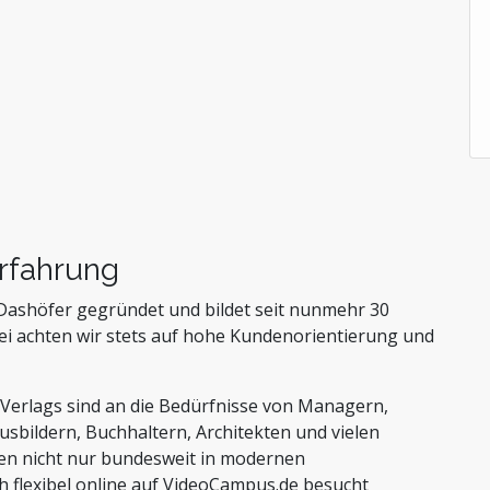
Steuern, Finanzen und Controlling
Stiftungen und Non-Profit Organisationen
Zoll und Außenhandel
rfahrung
Dashöfer gegründet und bildet seit nunmehr 30
ei achten wir stets auf hohe Kundenorientierung und
 Verlags sind an die Bedürfnisse von Managern,
usbildern, Buchhaltern, Architekten und vielen
en nicht nur bundesweit in modernen
flexibel online auf VideoCampus.de besucht