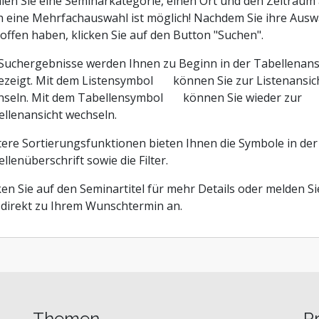
en Sie eine Seminarkategorie, einen Ort und den Zeitraum 
ntrolling
 eine Mehrfachauswahl ist möglich! Nachdem Sie ihre Ausw
it Organisationen
offen haben, klicken Sie auf den Button "Suchen".
Suchergebnisse werden Ihnen zu Beginn in der Tabellenans
ezeigt. Mit dem Listensymbol
können Sie zur Listenansic
hseln. Mit dem Tabellensymbol
können Sie wieder zur
llenansicht wechseln.
ere Sortierungsfunktionen bieten Ihnen die Symbole in der
llenüberschrift sowie die Filter.
ken Sie auf den Seminartitel für mehr Details oder melden Si
 direkt zu Ihrem Wunschtermin an.
Themen
P