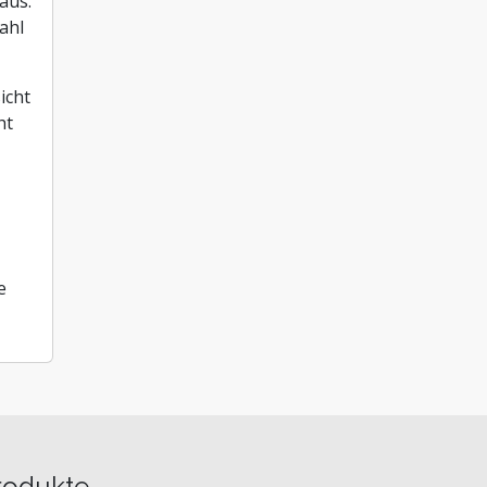
aus.
ahl
icht
ht
e
rodukte