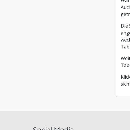
Wähl
Steuern, Finanzen und Co
Auch
Stiftungen und Non-Prof
getr
Zoll und Außenhandel
Die 
ang
wec
Tabe
Weit
Tabe
Klic
sich
Social Media