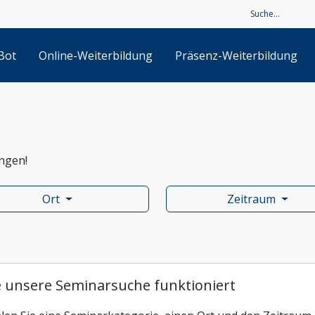
Bot
Online-Weiterbildung
Präsenz-Weiterbildung
t
ur
ungen!
ehmervertretung
Ort
Zeitraum
sitz
nehmensführung
 unsere Seminarsuche funktioniert
d Entgeltabrechnung