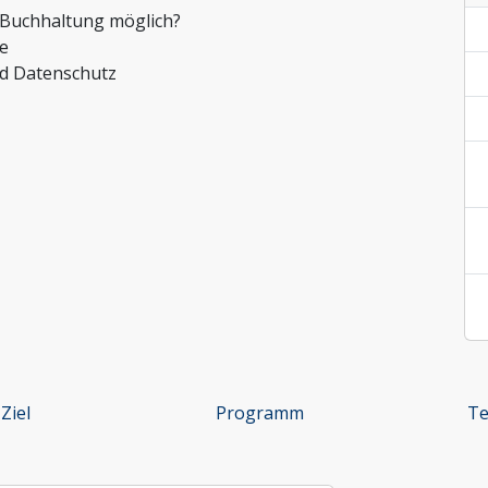
ntrolling
r Buchhaltung möglich?
it Organisationen
e
nd Datenschutz
Ziel
Programm
Te