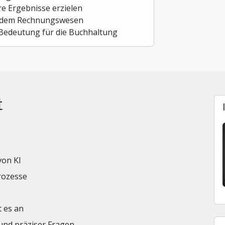
re Ergebnisse erzielen
s dem Rechnungswesen
 Bedeutung für die Buchhaltung
t
von KI
rozesse
 es an
 und präziser Fragen