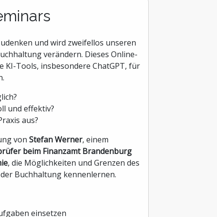
eminars
gzudenken und wird zweifellos unseren
Buchhaltung verändern. Dieses Online-
ie KI-Tools, insbesondere ChatGPT, für
n.
lich?
l und effektiv?
Praxis aus?
tung von
Stefan Werner
, einem
rüfer beim Finanzamt Brandenburg
ie
, die Möglichkeiten und Grenzen des
n der Buchhaltung kennenlernen.
aufgaben einsetzen